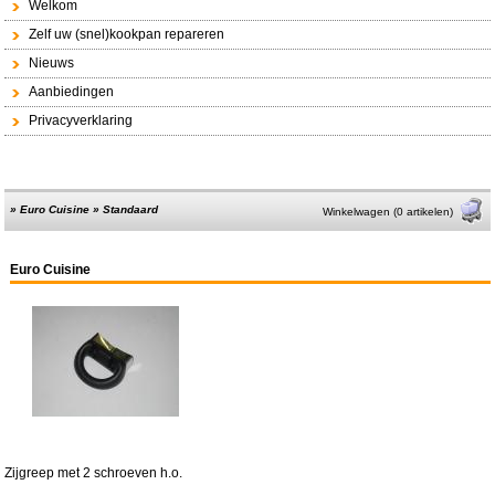
Welkom
Zelf uw (snel)kookpan repareren
Nieuws
Aanbiedingen
Privacyverklaring
»
Euro Cuisine
»
Standaard
Winkelwagen (0 artikelen)
Euro Cuisine
Zijgreep met 2 schroeven h.o.