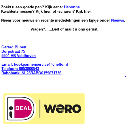
Zoekt u een goede pan? Kijk eens:
Habonne
Kwaliteitsmessen? Kijk
hier
.
of -scharen? Kijk
hier
Neem voor nieuws en recente mededelingen een kijkje onder
Nieuws
.
Vragen?......Belt of mailt u ons gerust.
Gerard Bijnen
Dorpstraat 75
5504 HB Veldhoven
Email:
kookpannenservice@chello.nl
Telefoon: 0653800543
Rabobank: NL28RABO0159671736