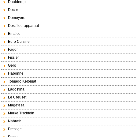
Daalderop
Decor
Demeyere
Destilleerapparaat
Emalco
Euro Cuisine
Fagor
Fissler
Gero
Habonne
Tomado Kelomat
Lagostina
Le Creuset
Magefesa
Marke Tischfein
Nahrath
Prestige