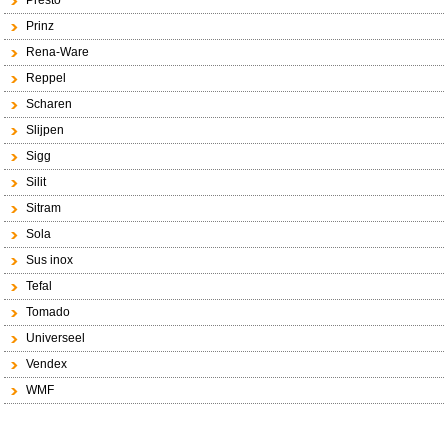
Presto
Prinz
Rena-Ware
Reppel
Scharen
Slijpen
Sigg
Silit
Sitram
Sola
Sus inox
Tefal
Tomado
Universeel
Vendex
WMF