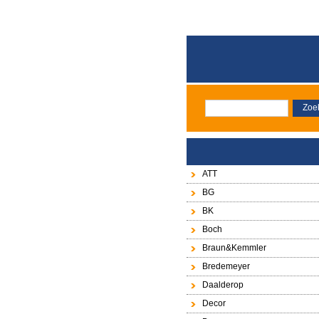
ATT
BG
BK
Boch
Braun&Kemmler
Bredemeyer
Daalderop
Decor