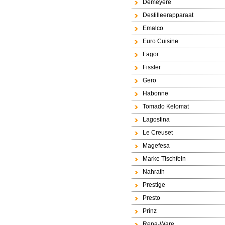
Demeyere
Destilleerapparaat
Emalco
Euro Cuisine
Fagor
Fissler
Gero
Habonne
Tomado Kelomat
Lagostina
Le Creuset
Magefesa
Marke Tischfein
Nahrath
Prestige
Presto
Prinz
Rena-Ware