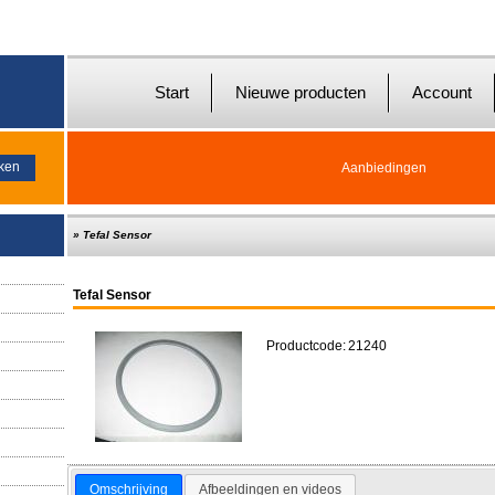
Start
Nieuwe producten
Account
Aanbiedingen
»
Tefal Sensor
Tefal Sensor
Productcode:
21240
Omschrijving
Afbeeldingen en videos