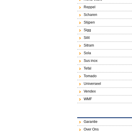
Reppel
Scharen
Slijpen
Sigg
Silit
Sitram
Sola
Sus inox
Tefal
Tomado
Universeel
Vendex
WMF
Garantie
Over Ons