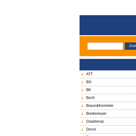
ATT
BG
BK
Boch
Braun&Kemmler
Bredemeyer
Daalderop
Decor