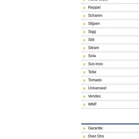
Reppel
Scharen
Slijpen
Sigg
Silit
Sitram
Sola
Sus inox
Tefal
Tomado
Universeel
Vendex
WMF
Garantie
Over Ons