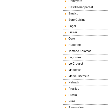
Demeyere
Destilleerapparaat
Emalco
Euro Cuisine
Fagor
Fissler
Gero
Habonne
Tomado Kelomat
Lagostina
Le Creuset
Magefesa
Marke Tischfein
Nahrath
Prestige
Presto
Prinz
Rena-Ware